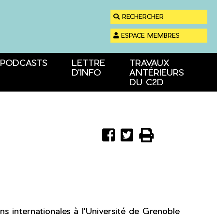
RECHERCHER
ESPACE MEMBRES
PODCASTS
LETTRE
TRAVAUX
D'INFO
ANTÉRIEURS
DU C2D
Partager
Partager
Imprimer



sur
sur
Facebook
Twitter
s internationales à l'Université de Grenoble