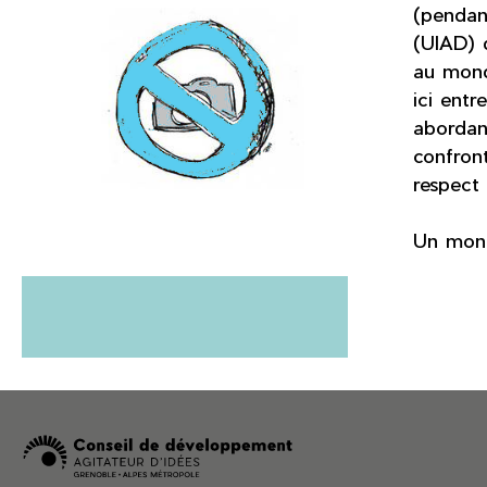
(pendan
(UIAD) 
au mond
ici entr
abordant
confront
respect
Un monde