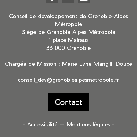
Facebook
YouTube
LinkedIn
(nouvelle
(nouvelle
(nouvelle
fenêtre)
fenêtre)
fenêtre)
Conseil de développement de Grenoble-Alpes
Métropole
Siège de Grenoble Alpes Métropole
1 place Malraux
38 000 Grenoble
Chargée de Mission : Marie Lyne Mangilli Doucé
conseil_dev@grenoblealpesmetropole.fr
Contact
- Accessibilité -
- Mentions légales -