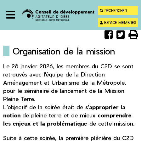
Menu
Contenu
RECHERCHER
Recherche
ESPACE MEMBRES
Menu
Partager
Parta
Im



sur
sur
Faceboo
Twitt
Organisation de la mission
Le 28 janvier 2026, les membres du C2D se sont
retrouvés avec l'équipe de la Direction
Aménagement et Urbanisme de la Métropole,
pour le séminaire de lancement de la Mission
Pleine Terre.
L’objectif de la soirée était de
s’approprier la
notion
de pleine terre et de mieux
comprendre
les enjeux et la problématique
de cette mission.
Suite à cette soirée, la première plénière du C2D