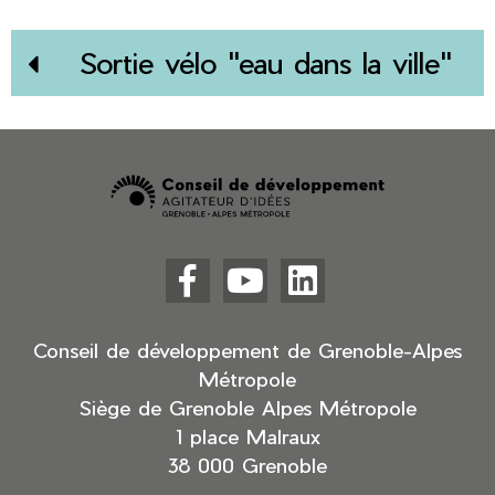
Sortie vélo "eau dans la ville"



Facebook
YouTube
LinkedIn
(nouvelle
(nouvelle
(nouvelle
fenêtre)
fenêtre)
fenêtre)
Conseil de développement de Grenoble-Alpes
Métropole
Siège de Grenoble Alpes Métropole
1 place Malraux
38 000 Grenoble