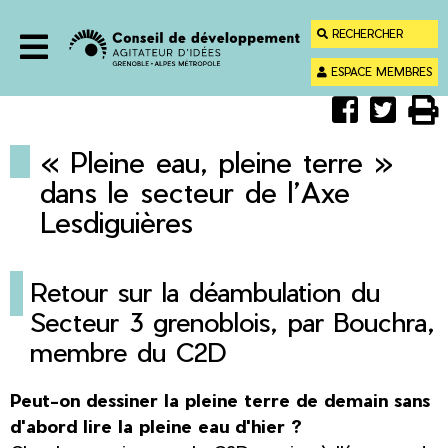
Menu
Contenu
RECHERCHER
Recherche
ESPACE MEMBRES
Menu
Partager
Parta
Im



sur
sur
Faceboo
Twitt
« Pleine eau, pleine terre »
dans le secteur de l’Axe
Lesdiguières
Retour sur la déambulation du
Secteur 3 grenoblois, par Bouchra,
membre du C2D
Peut-on dessiner la pleine terre de demain sans
d'abord lire la pleine eau d'hier ?