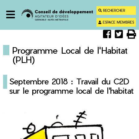
Menu
Contenu
RECHERCHER
Recherche
ESPACE MEMBRES
Menu
Partager
Parta
Im



sur
sur
Faceboo
Twitt
Programme Local de l'Habitat
(PLH)
Septembre 2018 : Travail du C2D
sur le programme local de l'habitat