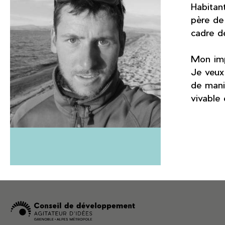
Habitan
père de
cadre d
Mon imp
Je veux 
de maniè
vivable 