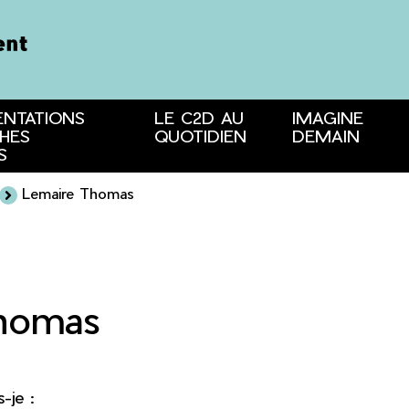
ENTATIONS
LE C2D AU
IMAGINE
HES
QUOTIDIEN
DEMAIN
S
Lemaire Thomas
homas
s-je :