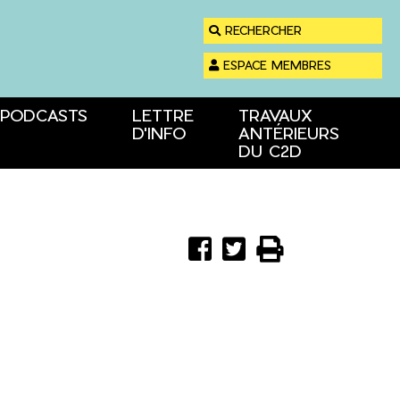
RECHERCHER
ESPACE MEMBRES
PODCASTS
LETTRE
TRAVAUX
D'INFO
ANTÉRIEURS
DU C2D
Partager
Partager
Imprimer



sur
sur
Facebook
Twitter