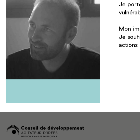
Je porte
vulnérab
Mon imp
Je souha
actions 