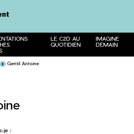
ENTATIONS
LE C2D AU
IMAGINE
HES
QUOTIDIEN
DEMAIN
S
Gentil Antoine
oine
s-je :