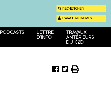
RECHERCHER
ESPACE MEMBRES
PODCASTS
LETTRE
TRAVAUX
D'INFO
ANTÉRIEURS
DU C2D
Partager
Partager
Imprimer



sur
sur
Facebook
Twitter