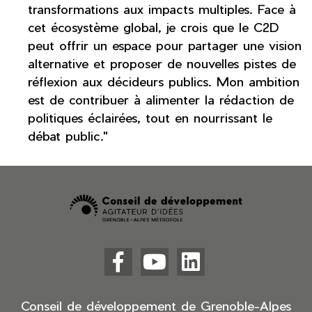
transformations aux impacts multiples. Face à
cet écosystème global, je crois que le C2D
peut offrir un espace pour partager une vision
alternative et proposer de nouvelles pistes de
réflexion aux décideurs publics. Mon ambition
est de contribuer à alimenter la rédaction de
politiques éclairées, tout en nourrissant le
débat public."



Facebook
YouTube
LinkedIn
(nouvelle
(nouvelle
(nouvelle
fenêtre)
fenêtre)
fenêtre)
Conseil de développement de Grenoble-Alpes