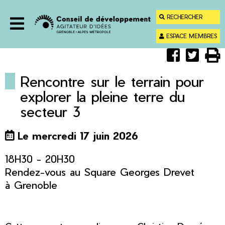
Menu
Contenu
RECHERCHER
Recherche
ESPACE MEMBRES
Menu
Partager
Parta
Im



sur
sur
Faceboo
Twitt
Rencontre sur le terrain pour
explorer la pleine terre du
secteur 3
Le mercredi 17 juin 2026
18H30 - 20H30
Rendez-vous au Square Georges Drevet
à Grenoble