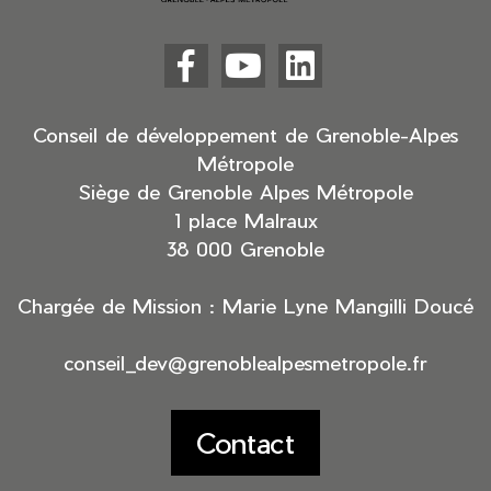



Facebook
YouTube
LinkedIn
(nouvelle
(nouvelle
(nouvelle
fenêtre)
fenêtre)
fenêtre)
Conseil de développement de Grenoble-Alpes
Métropole
Siège de Grenoble Alpes Métropole
1 place Malraux
38 000 Grenoble
Chargée de Mission : Marie Lyne Mangilli Doucé
conseil_dev@grenoblealpesmetropole.fr
Contact