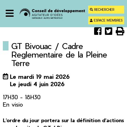
Menu
Contenu
RECHERCHER
Recherche
ESPACE MEMBRES
Menu
Partager
Parta
Im



sur
sur
Faceboo
Twitt
GT Bivouac / Cadre
Reglementaire de la Pleine
Terre
Le mardi 19 mai 2026
Le jeudi 4 juin 2026
17H30 - 18H30
En visio
L’ordre du jour portera sur la définition d’actions