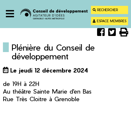
Menu
Contenu
RECHERCHER
Recherche
ESPACE MEMBRES
Menu
Partager
Parta
Im



sur
sur
Faceboo
Twitt
Plénière du Conseil de
développement
Le jeudi 12 décembre 2024
de 19H à 22H
Au théâtre Sainte Marie d'en Bas
Rue Très Cloitre à Grenoble