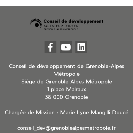



Facebook
YouTube
LinkedIn
(nouvelle
(nouvelle
(nouvelle
fenêtre)
fenêtre)
fenêtre)
Conseil de développement de Grenoble-Alpes
Métropole
Siège de Grenoble Alpes Métropole
1 place Malraux
38 000 Grenoble
Chargée de Mission : Marie Lyne Mangilli Doucé
conseil_dev@grenoblealpesmetropole.fr