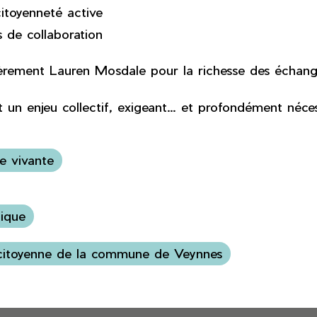
itoyenneté active
 de collaboration
ièrement Lauren Mosdale pour la richesse des échang
st un enjeu collectif, exigeant… et profondément néces
e vivante
pique
n citoyenne de la commune de Veynnes