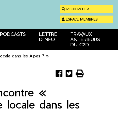
RECHERCHER
ESPACE MEMBRES
PODCASTS
LETTRE
TRAVAUX
D'INFO
ANTÉRIEURS
DU C2D
locale dans les Alpes ? »
Partager
Partager
Imprimer



sur
sur
Facebook
Twitter
ncontre «
 locale dans les