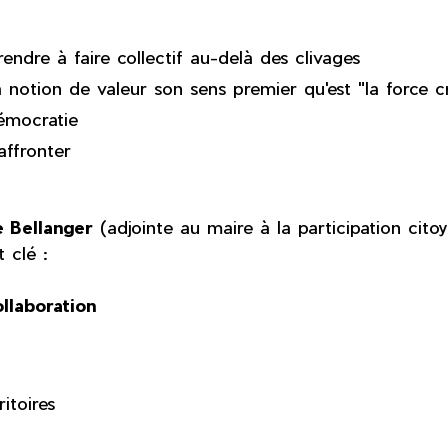
dre à faire collectif au-delà des clivages
a notion de valeur son sens premier qu'est "la force cr
émocratie
affronter
e Bellanger
(adjointe au maire à la participation cit
 clé :
llaboration
itoires