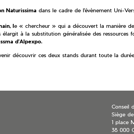
on Naturissima
dans le cadre de l'évènement Uni-Vers
ain, l
e « chercheur » qui a découvert la manière de 
élargit à la substitution généralisée des ressources f
issma d’Alpexpo.
venir découvrir ces deux stands durant toute la duré
Conseil 
Siège de
1 place 
38 000 