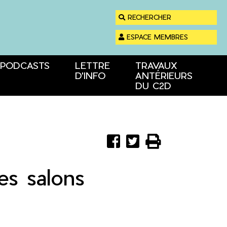
RECHERCHER
ESPACE MEMBRES
PODCASTS
LETTRE
TRAVAUX
D'INFO
ANTÉRIEURS
DU C2D
Partager
Partager
Imprimer



sur
sur
Facebook
Twitter
es salons