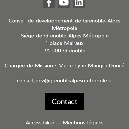



Facebook
YouTube
LinkedIn
(nouvelle
(nouvelle
(nouvelle
fenêtre)
fenêtre)
fenêtre)
Conseil de développement de Grenoble-Alpes
Métropole
Siège de Grenoble Alpes Métropole
1 place Malraux
38 000 Grenoble
Chargée de Mission : Marie Lyne Mangilli Doucé
conseil_dev@grenoblealpesmetropole.fr
Contact
- Accessibilité -
- Mentions légales -