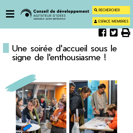
Menu
Contenu
RECHERCHER
Recherche
ESPACE MEMBRES
Menu
Partager
Parta
Im



sur
sur
Faceboo
Twitt
Une soirée d'accueil sous le
signe de l'enthousiasme !